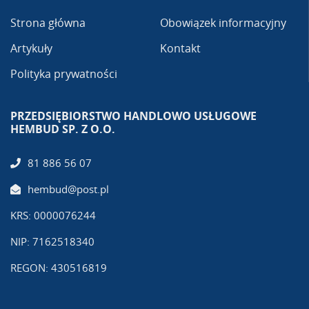
Strona główna
Obowiązek informacyjny
Artykuły
Kontakt
Polityka prywatności
PRZEDSIĘBIORSTWO HANDLOWO USŁUGOWE
HEMBUD SP. Z O.O.
81 886 56 07
hembud@post.pl
KRS: 0000076244
NIP: 7162518340
REGON: 430516819