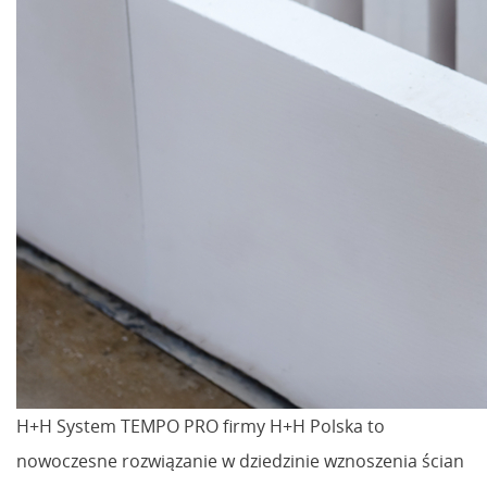
H+H System TEMPO PRO firmy H+H Polska to
nowoczesne rozwiązanie w dziedzinie wznoszenia ścian