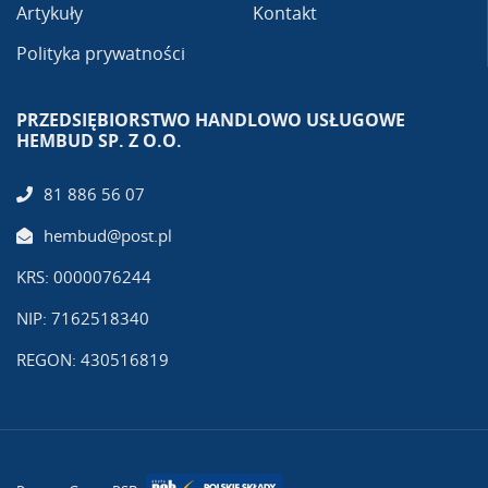
Artykuły
Kontakt
Polityka prywatności
PRZEDSIĘBIORSTWO HANDLOWO USŁUGOWE
HEMBUD SP. Z O.O.
81 886 56 07
hembud@post.pl
KRS: 0000076244
NIP: 7162518340
REGON: 430516819