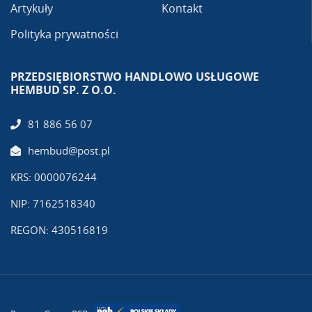
Artykuły
Kontakt
Polityka prywatności
PRZEDSIĘBIORSTWO HANDLOWO USŁUGOWE
HEMBUD SP. Z O.O.
81 886 56 07
hembud@post.pl
KRS: 0000076244
NIP: 7162518340
REGON: 430516819