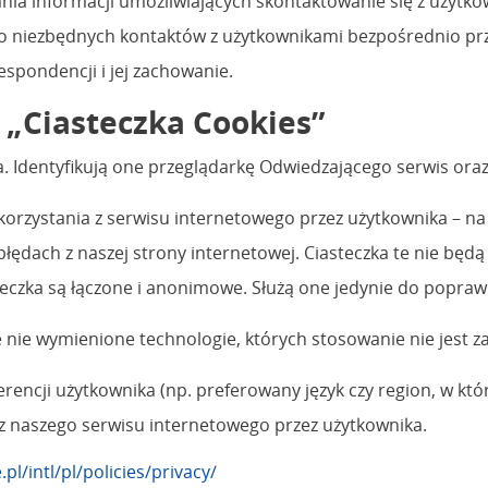
a informacji umożliwiających skontaktowanie się z użytkow
 niezbędnych kontaktów z użytkownikami bezpośrednio prz
espondencji i jej zachowanie.
 „Ciasteczka Cookies”
. Identyfikują one przeglądarkę Odwiedzającego serwis oraz
rzystania z serwisu internetowego przez użytkownika – na p
błędach z naszej strony internetowej. Ciasteczka te nie będą
teczka są łączone i anonimowe. Służą one jedynie do popraw
 nie wymienione technologie, których stosowanie nie jest 
erencji użytkownika (np. preferowany język czy region, w kt
z naszego serwisu internetowego przez użytkownika.
pl/intl/pl/policies/privacy/