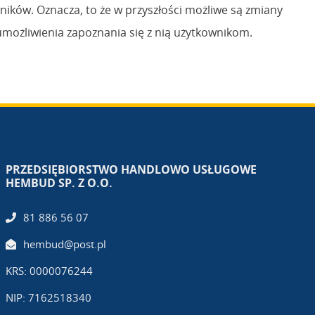
ników. Oznacza, to że w przyszłości możliwe są zmiany
umożliwienia zapoznania się z nią użytkownikom.
PRZEDSIĘBIORSTWO HANDLOWO USŁUGOWE
HEMBUD SP. Z O.O.
81 886 56 07
hembud@post.pl
KRS: 0000076244
NIP: 7162518340