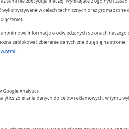
 aż sami nie zdecydują inaczej. Wynikające z ogólnych zasad
 wykorzystywane w celach technicznych oraz gromadzone do
ołączenie).
ącej anonimowe informacje o odwiedzanych stronach naszego 
można zablokować zbieranie danych znajdują się na stronie:
ew.html
.
w Google Analytics
alytics zbierania danych do celów reklamowych, w tym z wy