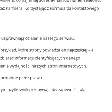
nikiem, co najmniej adres e-mail lub numer telefonu.
ez Partnera. Korzystając z Formularza kontaktowego
 usprawniają działanie naszego serwisu.
rzykład, które strony odwiedza on najczęściej – a
 zbierać informacji identyfikujących danego
ienia wydajności naszych stron internetowych.
zabronione przez prawo.
órym użytkownik przebywa), aby zapewnić stałą