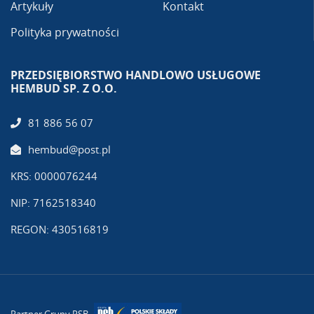
Artykuły
Kontakt
Polityka prywatności
PRZEDSIĘBIORSTWO HANDLOWO USŁUGOWE
HEMBUD SP. Z O.O.
81 886 56 07
hembud@post.pl
KRS: 0000076244
NIP: 7162518340
REGON: 430516819