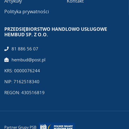
Artykuły
Kontakt
Polityka prywatności
PRZEDSIĘBIORSTWO HANDLOWO USŁUGOWE
HEMBUD SP. Z O.O.
81 886 56 07
hembud@post.pl
KRS: 0000076244
NIP: 7162518340
REGON: 430516819
Partner Grupy PSB