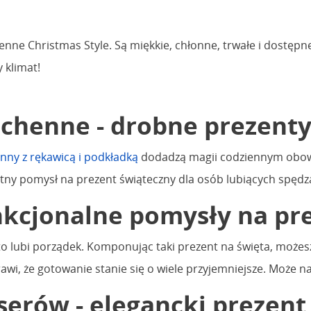
nne Christmas Style. Są miękkie, chłonne, trwałe i dostępne
 klimat!
uchenne - drobne prezent
nny z rękawicą i podkładką
dodadzą magii codziennym obowi
etny pomysł na prezent świąteczny dla osób lubiących spędz
nkcjonalne pomysły na pr
to lubi porządek. Komponując taki prezent na święta, możes
rawi, że gotowanie stanie się o wiele przyjemniejsze. Moż
rów - elegancki prezent 