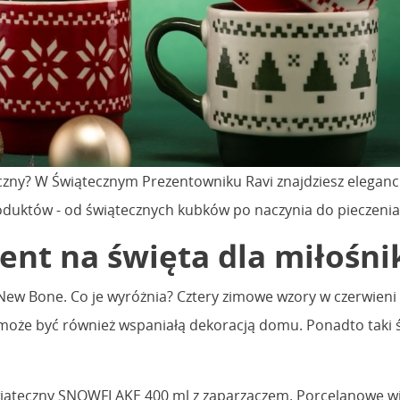
zny? W Świątecznym Prezentowniku Ravi znajdziesz eleganck
roduktów - od świątecznych kubków po naczynia do pieczenia 
zent na święta dla miłośn
ew Bone. Co je wyróżnia? Cztery zimowe wzory w czerwieni 
y może być również wspaniałą dekoracją domu. Ponadto tak
wiąteczny SNOWFLAKE 400 ml z zaparzaczem. Porcelanowe wiec