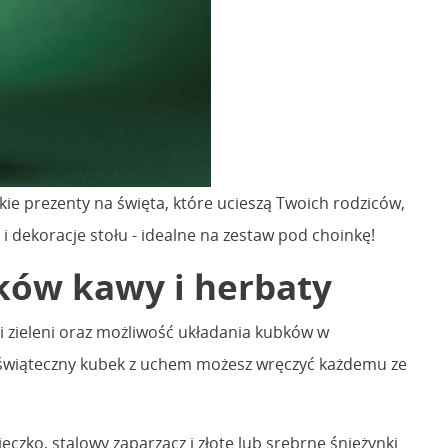
ie prezenty na święta, które ucieszą Twoich rodziców,
i dekoracje stołu - idealne na zestaw pod choinkę!
ików kawy i herbaty
i zieleni oraz możliwość układania kubków w
i świąteczny kubek z uchem możesz wręczyć każdemu ze
zko, stalowy zaparzacz i złote lub srebrne śnieżynki