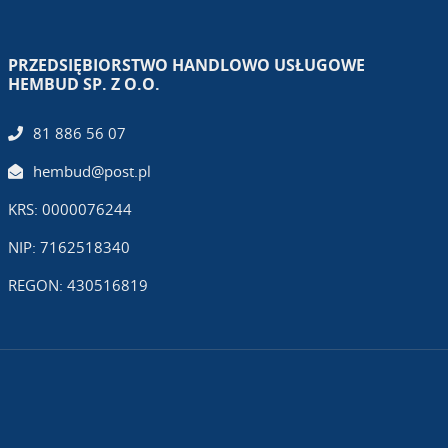
PRZEDSIĘBIORSTWO HANDLOWO USŁUGOWE
HEMBUD SP. Z O.O.
81 886 56 07
hembud@post.pl
KRS: 0000076244
NIP: 7162518340
REGON: 430516819