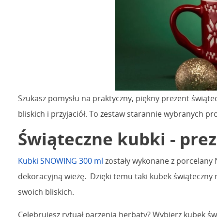
Szukasz pomysłu na praktyczny, piękny prezent świątec
bliskich i przyjaciół. To zestaw starannie wybranych p
Świąteczne kubki - pre
Kubki SNOWING 300 ml
zostały wykonane z porcelany N
dekoracyjną wieżę. Dzięki temu taki kubek świąteczn
swoich bliskich.
Celebrujesz rytuał parzenia herbaty? Wybierz kubek ś