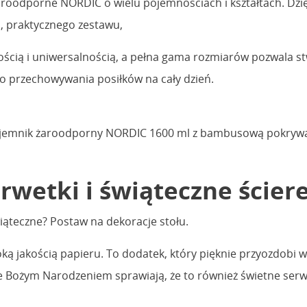
roodporne NORDIC o wielu pojemnościach i kształtach. Dzięk
, praktycznego zestawu,
ością i uniwersalnością, a pełna gama rozmiarów pozwala 
do przechowywania posiłków na cały dzień.
pojemnik żaroodporny NORDIC 1600 ml z bambusową pokrywą
serwetki i świąteczne ście
ąteczne? Postaw na dekoracje stołu.
ą jakością papieru. To dodatek, który pięknie przyozdobi wi
 Bożym Narodzeniem sprawiają, że to również świetne serwe