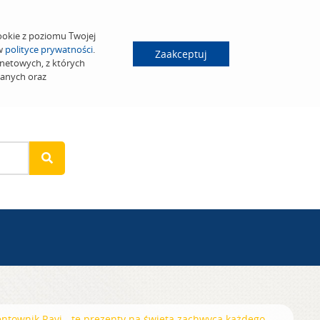
ookie z poziomu Twojej
 w
polityce prywatności
.
Zaakceptuj
netowych, z których
wanych oraz
ntownik Ravi - te prezenty na święta zachwycą każdego