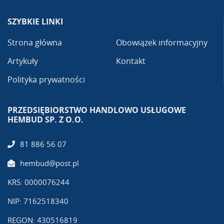
SZYBKIE LINKI
Strona główna
Obowiązek informacyjny
Artykuły
Kontakt
Polityka prywatności
PRZEDSIĘBIORSTWO HANDLOWO USŁUGOWE
HEMBUD SP. Z O.O.
81 886 56 07
hembud@post.pl
KRS: 0000076244
NIP: 7162518340
REGON: 430516819