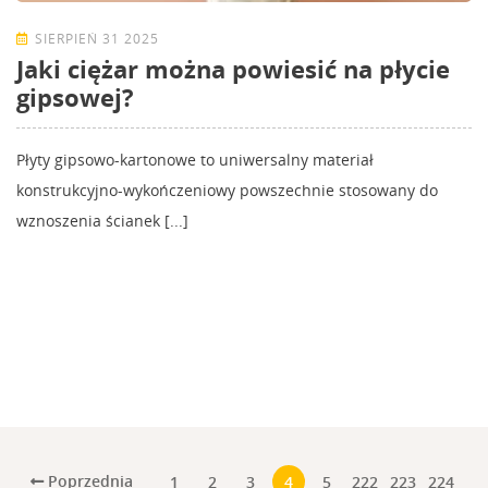
SIERPIEŃ 31 2025
Jaki ciężar można powiesić na płycie
gipsowej?
Płyty gipsowo-kartonowe to uniwersalny materiał
konstrukcyjno-wykończeniowy powszechnie stosowany do
wznoszenia ścianek [...]
Poprzednia
1
2
3
4
5
222
223
224