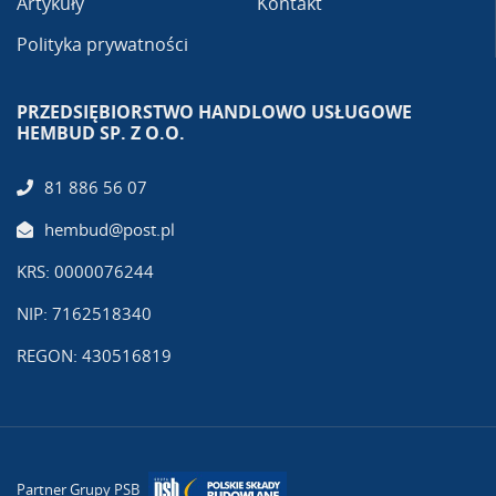
Artykuły
Kontakt
Polityka prywatności
PRZEDSIĘBIORSTWO HANDLOWO USŁUGOWE
HEMBUD SP. Z O.O.
81 886 56 07
hembud@post.pl
KRS: 0000076244
NIP: 7162518340
REGON: 430516819
Partner Grupy PSB